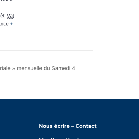
êt
,
Val
ance
+
ériale » mensuelle du Samedi 4
Nous écrire – Contact