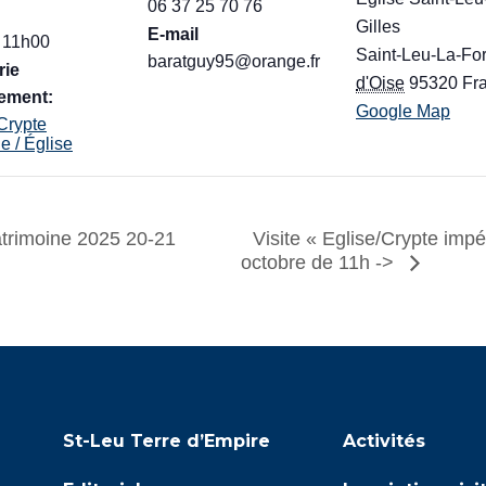
06 37 25 70 76
Gilles
E-mail
 11h00
Saint-Leu-La-For
baratguy95@orange.fr
rie
d'Oise
95320
Fr
ement:
Google Map
 Crypte
e / Église
Visite « Eglise/Crypte imp
trimoine 2025 20-21
octobre de 11h ->
St-Leu Terre d’Empire
Activités