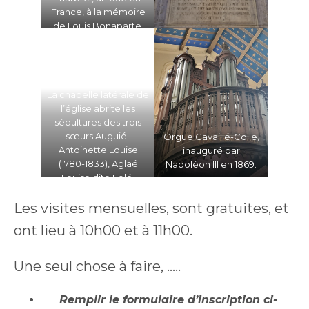
France, à la mémoire
de Louis Bonaparte,
qui vécut quelques
années dans le
château de St-Leu-La-
Forêt
La chapelle latérale de
l’église abrite les
sépultures des trois
sœurs Auguié :
Orgue Cavaillé-Colle,
Antoinette Louise
inauguré par
(1780-1833), Aglaé
Napoléon III en 1869.
Louise dite Eglé,
veuve du Maréchal
Ney (1782-1854), et
Les visites mensuelles, sont gratuites, et
Adélaïde ou Adèle
ont lieu à 10h00 et à 11h00.
Henriette Joséphine
(1784-1813)
Une seul chose à faire, …..
Remplir le formulaire d’inscription ci-