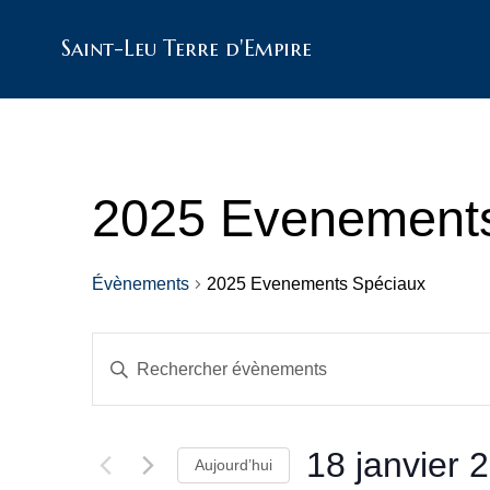
Saint-Leu Terre d'Empire
2025 Evenement
Évènements
2025 Evenements Spéciaux
R
S
a
e
i
s
i
c
r
18 janvier 
Aujourd’hui
m