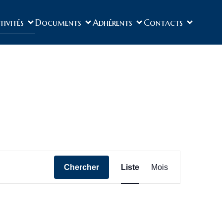
tivités
Documents
Adhérents
Contacts
N
Chercher
Liste
Mois
a
v
i