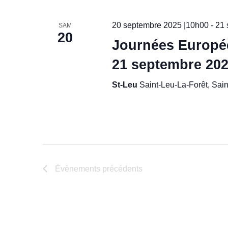
u
e
20 septembre 2025 |10h00
-
21 
SAM
20
Journées Europée
s
21 septembre 202
É
St-Leu
Saint-Leu-La-Forêt, Sain
v
è
n
e
Évènements
précédents
m
e
n