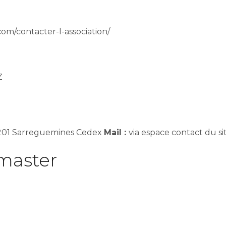
.com/contacter-l-association/
Z
7201 Sarreguemines Cedex
Mail :
via espace contact du sit
master