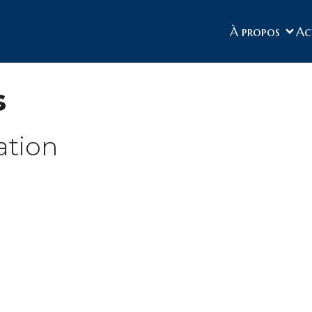
À propos
Ac
s
ation