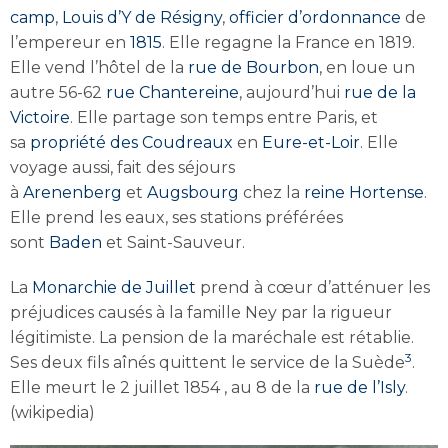
camp
,
Louis d’Y de Résigny
,
officier d’ordonnance
de
l’empereur en
1815
. Elle regagne la France en 1819.
Elle vend l’hôtel de la
rue de Bourbon
, en loue un
autre 56-62
rue Chantereine
, aujourd’hui
rue de la
Victoire
. Elle partage son temps entre Paris, et
sa
propriété des Coudreaux
en
Eure-et-Loir
. Elle
voyage aussi, fait des séjours
à
Arenenberg
et
Augsbourg
chez la
reine Hortense
.
Elle prend les eaux, ses stations préférées
sont
Baden
et Saint-Sauveur.
La
Monarchie de Juillet
prend à cœur d’atténuer les
préjudices causés à la famille Ney par la rigueur
légitimiste. La pension de la maréchale est rétablie.
3
Ses deux fils aînés quittent le service de la Suède
.
Elle meurt le 2 juillet 1854 , au 8 de la
rue de l’Isly
.
(wikipedia)