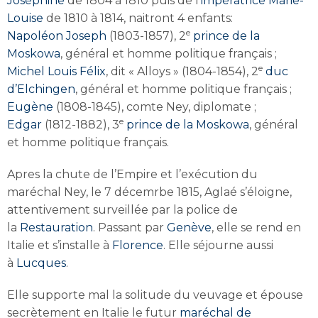
Joséphine
de 1804 à 1810 puis de l’
impératrice Marie-
Louise
de 1810 à 1814, naitront 4 enfants:
e
Napoléon Joseph
(1803-1857), 2
prince de la
Moskowa
, général et homme politique français ;
e
Michel Louis Félix
, dit « Alloys » (1804-1854), 2
duc
d’Elchingen
, général et homme politique français ;
Eugène
(1808-1845), comte Ney, diplomate ;
e
Edgar
(1812-1882), 3
prince de la Moskowa
, général
et homme politique français.
Apres la chute de l’Empire et l’exécution du
maréchal Ney, le 7 décemrbe 1815, Aglaé s’éloigne,
attentivement surveillée par la police de
la
Restauration
. Passant par
Genève
, elle se rend en
Italie et s’installe à
Florence
. Elle séjourne aussi
à
Lucques
.
Elle supporte mal la solitude du veuvage et épouse
secrètement en Italie le futur
maréchal de