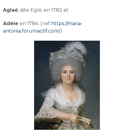
Aglaé
, dite Eglé, en 1782 et
Adèle
en 1784. ( ref
https://maria-
antonia.forumactif.com/
)