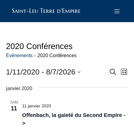
Saint-Leu Terre d'Empire
2020 Conférences
Évènements
2020 Conférences
1/11/2020
 - 
8/7/2026
R
N
R
L
e
S
i
a
e
c
é
s
janvier 2020
h
l
v
t
e
e
c
e
c
i
r
SAM
11 janvier 2020
t
11
c
h
g
i
Offenbach, la gaieté du Second Empire -
h
o
e
a
e
n
>
n
t
e