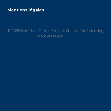
s
Mentions légales
É
v
© 2026 Saint-Leu Terre d'Empire. Created for free using
è
WordPress and
Kubio
n
e
m
e
n
t