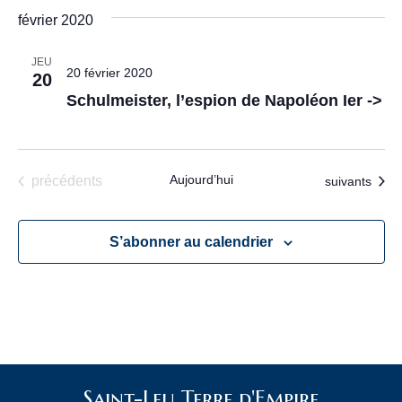
r
z
février 2020
i
u
c
n
o
e
JEU
20 février 2020
20
d
h
n
a
Schulmeister, l’espion de Napoléon Ier ->
t
d
e
e
.
e
e
v
Évènements
Aujourd’hui
Évènements
précédents
suivants
t
u
n
e
S’abonner au calendrier
s
a
É
v
v
i
è
g
n
Saint-Leu Terre d'Empire