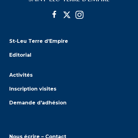
e
a
m
t
e
i
n
St-Leu Terre d’Empire
t
o
Editorial
n
Activités
d
e
Inscription visites
v
Demande d'adhésion
u
Adhésion
e
Nous écrire – Contact