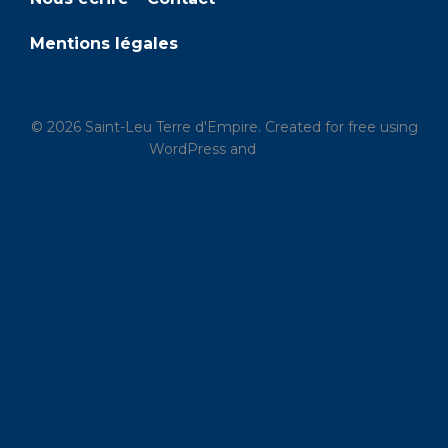
e
Mentions légales
s
É
© 2026 Saint-Leu Terre d'Empire. Created for free using
v
WordPress and
Kubio
è
n
e
m
e
n