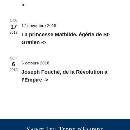
e
a
e
n
>
n
t
e
r
z
i
NOV
u
17 novembre 2018
17
c
n
o
2018
e
La princesse Mathilde, égérie de St-
d
h
n
Gratien ->
a
t
d
e
e
OCT
.
e
6 octobre 2018
6
e
v
2018
Joseph Fouché, de la Révolution à
t
l’Empire ->
u
n
e
s
a
É
v
v
i
Saint-Leu Terre d'Empire