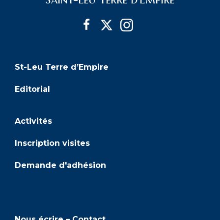
è
g
n
e
a
m
t
e
St-Leu Terre d’Empire
i
n
Editorial
t
o
Activités
n
d
Inscription visites
e
Demande d'adhésion
v
Adhésion
u
Nous écrire – Contact