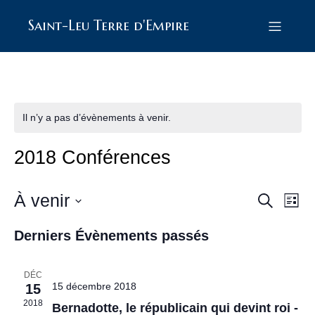
Saint-Leu Terre d'Empire
Il n’y a pas d’évènements à venir.
2018 Conférences
À venir
R
N
R
L
e
S
i
a
e
c
é
Derniers Évènements passés
s
h
l
v
t
e
e
c
e
c
i
r
DÉC
t
15 décembre 2018
15
c
h
g
i
h
2018
Bernadotte, le républicain qui devint roi -
o