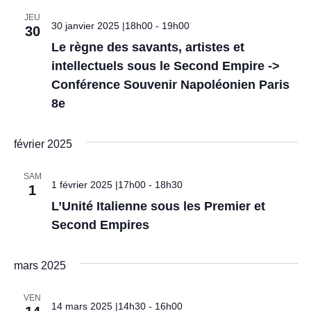
e
JEU
a
30 janvier 2025 |18h00
-
19h00
30
m
Le règne des savants, artistes et
t
e
intellectuels sous le Second Empire ->
i
Conférence Souvenir Napoléonien Paris
n
8e
t
o
n
février 2025
d
SAM
1 février 2025 |17h00
-
18h30
1
e
L’Unité Italienne sous les Premier et
Second Empires
v
u
mars 2025
e
VEN
14 mars 2025 |14h30
-
16h00