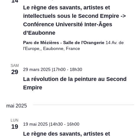
14
s
Le règne des savants, artistes et
intellectuels sous le Second Empire ->
É
Conférence Université Inter-Âges
v
d’Eaubonne
Parc de Mézières - Salle de l'Orangerie
14 Av. de
è
l'Europe,, Eaubonne, France
n
SAM
29 mars 2025 |17h00
-
18h30
e
29
La révolution de la peinture au Second
m
Empire
e
mai 2025
n
LUN
19 mai 2025 |14h30
-
16h00
t
19
Le règne des savants, artistes et