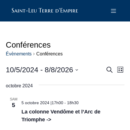
Saint-Leu Terre d'Empire
Conférences
Évènements
Conférences
10/5/2024
 - 
8/8/2026
R
N
R
L
e
S
i
a
e
c
é
s
octobre 2024
h
l
v
t
e
e
c
e
c
i
r
SAM
5 octobre 2024 |17h00
-
18h30
t
5
c
h
g
i
La colonne Vendôme et l’Arc de
h
o
e
a
e
n
Triomphe ->
n
t
e