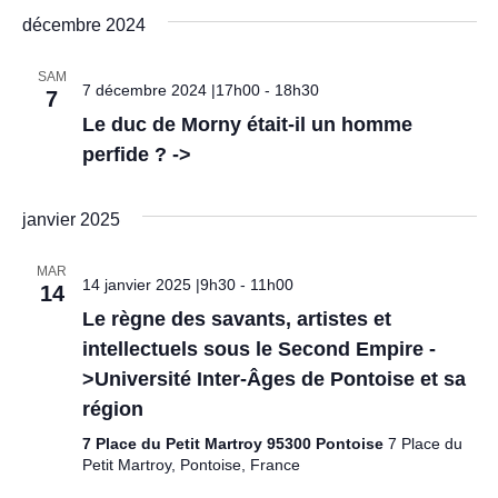
r
z
décembre 2024
i
u
c
n
o
e
SAM
7 décembre 2024 |17h00
-
18h30
7
d
h
n
a
Le duc de Morny était-il un homme
t
d
e
perfide ? ->
e
.
e
e
v
janvier 2025
t
u
MAR
14 janvier 2025 |9h30
-
11h00
14
n
e
Le règne des savants, artistes et
s
a
intellectuels sous le Second Empire -
É
>Université Inter-Âges de Pontoise et sa
v
région
v
i
7 Place du Petit Martroy 95300 Pontoise
7 Place du
è
Petit Martroy, Pontoise, France
g
n