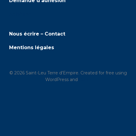
u
Demande d'adhésion
e
Adhésion
s
Nous écrire – Contact
É
Mentions légales
v
è
© 2026 Saint-Leu Terre d'Empire. Created for free using
n
WordPress and
Kubio
e
m
e
n