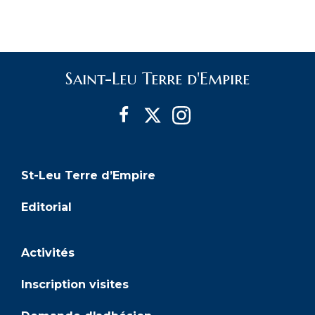
i
v
è
g
n
è
e
a
Saint-Leu Terre d'Empire
n
m
t
e
e
i
m
n
t
o
e
St-Leu Terre d’Empire
n
n
Editorial
d
t
Activités
e
s
Inscription visites
v