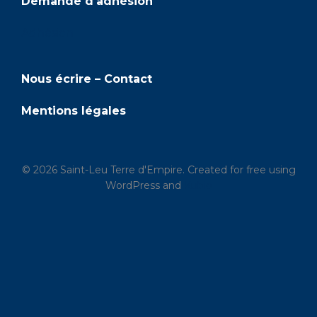
u
Demande d'adhésion
e
Adhésion
s
Nous écrire – Contact
É
Mentions légales
v
è
© 2026 Saint-Leu Terre d'Empire. Created for free using
n
WordPress and
Kubio
e
m
e
n