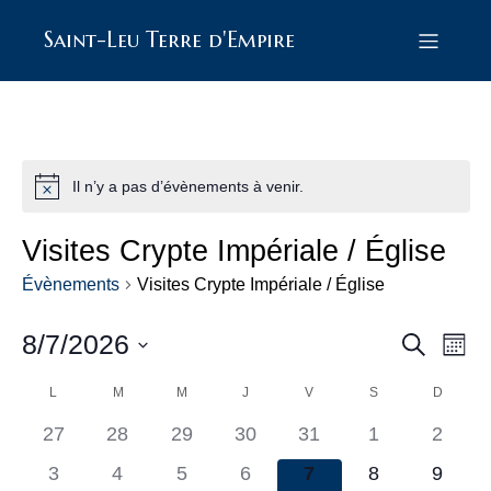
Saint-Leu Terre d'Empire
Il n’y a pas d’évènements à venir.
N
o
t
Visites Crypte Impériale / Église
i
c
Évènements
Visites Crypte Impériale / Église
e
8/7/2026
R
N
R
M
e
S
o
a
e
c
é
C
L
LUNDI
M
MARDI
M
MERCREDI
J
JEUDI
V
VENDREDI
S
SAMEDI
D
DIMAN
i
h
l
v
s
0
0
0
0
0
0
0
e
27
28
29
30
31
1
2
e
c
a
c
i
r
é
é
é
é
é
é
é
0
0
0
0
0
0
0
t
3
4
5
6
7
8
9
c