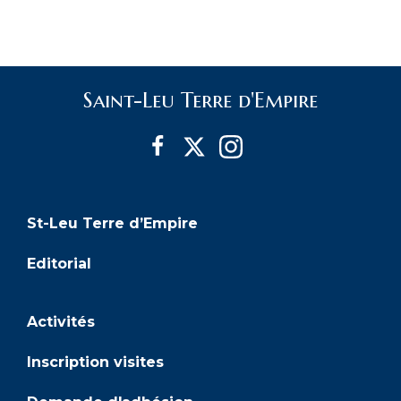
i
v
è
g
n
è
e
a
Saint-Leu Terre d'Empire
n
m
t
e
e
i
m
n
t
o
e
St-Leu Terre d’Empire
n
n
Editorial
d
t
Activités
e
s
Inscription visites
v